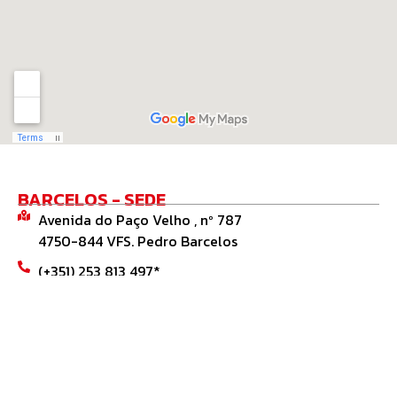
BARCELOS - SEDE
Avenida do Paço Velho , nº 787
4750-844 VFS. Pedro Barcelos
(+351) 253 813 497*
geral@espo24.com
ESPOSENDE
Av. de Palmeira nº 308, Pavilhão 2B/3C